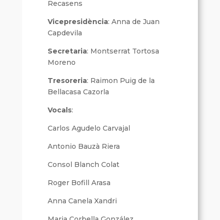
Recasens
Vicepresidència
: Anna de Juan
Capdevila
Secretaria
: Montserrat Tortosa
Moreno
Tresoreria
: Raimon Puig de la
Bellacasa Cazorla
Vocals
:
Carlos Agudelo Carvajal
Antonio Bauzà Riera
Consol Blanch Colat
Roger Bofill Arasa
Anna Canela Xandri
Maria Corbella González